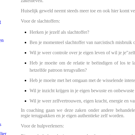
zakenleven.
Huiselijk geweld neemt steeds meer toe en ook hier komt vee
Voor de slachtoffers:
g
Herken je jezelf als slachtoffer?
en
Ben je momenteel slachtoffer van narcistisch misbruik 
Wil je weer controle over je eigen leven of wil je je"ze
Heb je moeite om de relatie te beëindigen of los te la
hetzelfde patroon terugvallen?
Heb je moeite met het omgaan met de wisselende inten
Wil je inzicht krijgen in je eigen bewuste en onbewuste
Wil je weer zelfvertrouwen, eigen kracht, energie en v
In coaching gaan we deze zaken onder andere behandel
regie terugpakken en je eigen authentieke zelf worden.
s
Voor de hulpverleners:
lier