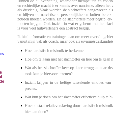
Binnen de hulpverlening, waaronder therapeuten en coaches
en rechterlijke macht is er kennis over narcisme, alleen het 
als dusdanig. Vaak worden de slachtoffers aangewezen al
en blijven de narcistische persoonlijkheden buiten bereik.
zouden moeten worden. En de slachtoffers meer begrip, er-
moeten krijgen. Ook inzicht in wat er gebeurt met het slach
is voor veel hulpverleners een abstract begrip.
Ik bied informatie en trainingen aan om meer over dit gebie
vanuit mijn vak als coach, maar ook als ervaringsdeskundig
Hoe narcistisch misbruik te herkennen.
ens
Hoe om te gaan met het slachtoffer en hoe om te gaan m
Wat als het slachtoffer keer op keer teruggaat naar dez
is
tools kun je hiervoor inzetten?
al
nde
Inzicht krijgen in de heftige wisselende emoties van 
precies.
Wat kun je doen om het slachtoffer effectieve hulp te b
Hoe ontstaat relatieverslaving door narcistisch misbrui
hier aan doen?