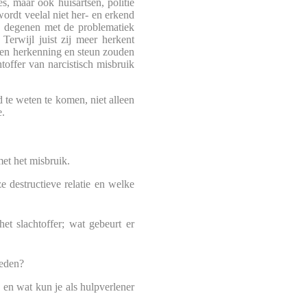
, maar ook huisartsen, politie
wordt veelal niet her- en erkend
s degenen met de problematiek
 Terwijl juist zij meer herkent
 en herkenning en steun zouden
toffer van narcistisch misbruik
d te weten te komen, niet alleen
e.
et het misbruik.
e destructieve relatie en welke
het slachtoffer; wat gebeurt er
ieden?
k en wat kun je als hulpverlener