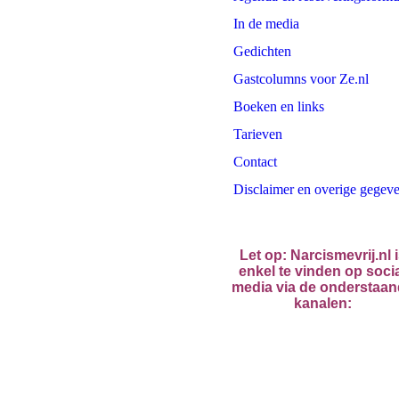
In de media
Gedichten
Gastcolumns voor Ze.nl
Boeken en links
Tarieven
Contact
Disclaimer en overige gegev
Let op: Narcismevrij.nl 
enkel te vinden op soci
media via de onderstaa
kanalen: