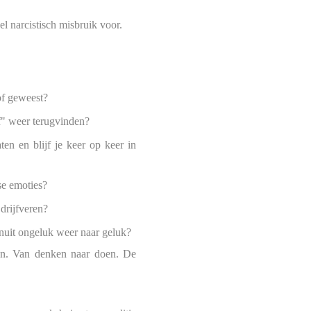
l narcistisch misbruik voor.
of geweest?
lf" weer terugvinden?
ten en blijf je keer op keer in
se emoties?
 drijfveren?
anuit ongeluk weer naar geluk?
en.
Van denken naar doen. De