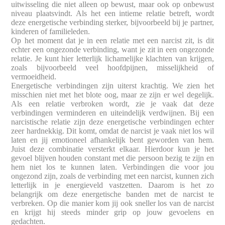
uitwisseling die niet alleen op bewust, maar ook op onbewust
niveau plaatsvindt. Als het een intieme relatie betreft, wordt
deze energetische verbinding sterker, bijvoorbeeld bij je partner,
kinderen of familieleden.
Op het moment dat je in een relatie met een narcist zit, is dit
echter een ongezonde verbinding, want je zit in een ongezonde
relatie. Je kunt hier letterlijk lichamelijke klachten van krijgen,
zoals bijvoorbeeld veel hoofdpijnen, misselijkheid of
vermoeidheid.
Energetische verbindingen zijn uiterst krachtig. We zien het
misschien niet met het blote oog, maar ze zijn er wel degelijk.
Als een relatie verbroken wordt, zie je vaak dat deze
verbindingen verminderen en uiteindelijk verdwijnen. Bij een
narcistische relatie zijn deze energetische verbindingen echter
zeer hardnekkig. Dit komt, omdat de narcist je vaak niet los wil
laten en jij emotioneel afhankelijk bent geworden van hem.
Juist deze combinatie versterkt elkaar. Hierdoor kun je het
gevoel blijven houden constant met die persoon bezig te zijn en
hem niet los te kunnen laten. Verbindingen die voor jou
ongezond zijn, zoals de verbinding met een narcist, kunnen zich
letterlijk in je energieveld vastzetten. Daarom is het zo
belangrijk om deze energetische banden met de narcist te
verbreken. Op die manier kom jij ook sneller los van de narcist
en krijgt hij steeds minder grip op jouw gevoelens en
gedachten.