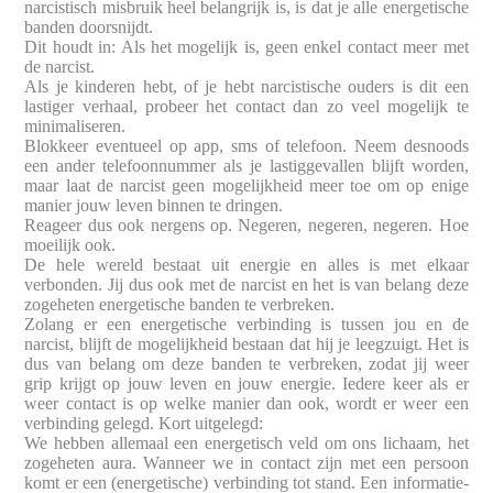
narcistisch misbruik heel belangrijk is, is dat je alle energetische
banden doorsnijdt.
Dit houdt in: Als het mogelijk is, geen enkel contact meer met
de narcist.
Als je kinderen hebt, of je hebt narcistische ouders is dit een
lastiger verhaal, probeer het contact dan zo veel mogelijk te
minimaliseren.
Blokkeer eventueel op app, sms of telefoon. Neem desnoods
een ander telefoonnummer als je lastiggevallen blijft worden,
maar laat de narcist geen mogelijkheid meer toe om op enige
manier jouw leven binnen te dringen.
Reageer dus ook nergens op. Negeren, negeren, negeren. Hoe
moeilijk ook.
De hele wereld bestaat uit energie en alles is met elkaar
verbonden. Jij dus ook met de narcist en het is van belang deze
zogeheten energetische banden te verbreken.
Zolang er een energetische verbinding is tussen jou en de
narcist, blijft de mogelijkheid bestaan dat hij je leegzuigt. Het is
dus van belang om deze banden te verbreken, zodat jij weer
grip krijgt op jouw leven en jouw energie. Iedere keer als er
weer contact is op welke manier dan ook, wordt er weer een
verbinding gelegd. Kort uitgelegd:
We hebben allemaal een energetisch veld om ons lichaam, het
zogeheten aura. Wanneer we in contact zijn met een persoon
komt er een (energetische) verbinding tot stand. Een informatie-