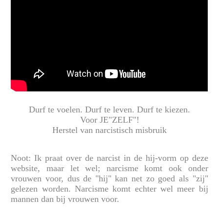
Durf te voelen. Durf te leven. Durf te kiezen.
Voor JE"ZELF"!
Herstel van narcistisch misbruik
Noot: Ik praat over de narcist in de hij-vorm op deze
website, maar let wel; narcisme komt ook onder
vrouwen voor, dus de "hij" kan net zo goed als "zij"
gelezen worden. Narcisme komt echter wel meer bij
mannen dan bij vrouwen voor.